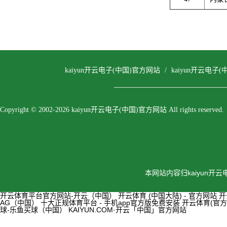
kaiyun开云电子(中国)官方网站
/
kaiyun开云电子
Copyright © 2002-2026 kaiyun开云电子(中国)官方网站 All rights reserved.
本网站内容归kaiyun
开云体育平台官方网站-开云（中国）
开云体育 (中国大陆) - 官方网站
开
AG（中国）
十大正规体育平台 - 手机app官方版免费安装
开云体育(官方
球-乐鱼买球（中国）
KAIYUN.COM·开云「中国」官方网站