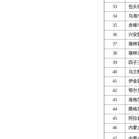
33
包头
34
乌海
35
赤峰
36
兴安
37
锡林
38
锡林
39
四子
40
乌兰
41
伊金
42
鄂尔
43
准格
44
腾格
45
阿拉
46
内蒙
47
内蒙