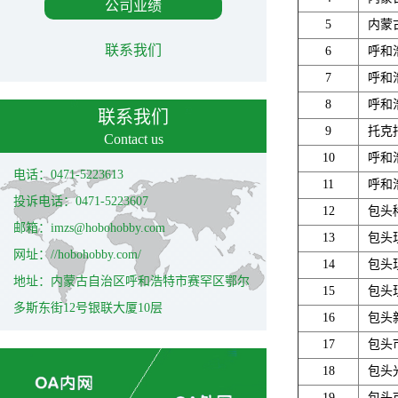
公司业绩
5
内蒙
联系我们
6
呼和
7
呼和
8
呼和
联系我们
9
托克
Contact us
10
呼和
电话：0471-5223613
11
呼和
投诉电话：0471-5223607
12
包头
邮箱：imzs@hobohobby.com
13
包头
网址：//hobohobby.com/
14
包头
地址：内蒙古自治区呼和浩特市赛罕区鄂尔
15
包头
多斯东街12号银联大厦10层
16
包头
17
包头
18
包头
19
包头