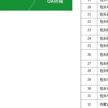
20
包头
21
包头
22
包头
23
包头
24
包头
25
包头
26
包头
27
包头
28
包头
29
包头
30
包头
31
包头
32
内蒙