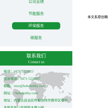
公司业绩
节能服务
本文系原创稿
环保服务
碳服务
联系我们
Contact us
电话：0471-5223613
投诉电话：0471-5223607
邮箱：imzs@hobohobby.com
网址：//hobohobby.com/
地址：内蒙古自治区呼和浩特市赛罕区鄂尔
多斯东街12号银联大厦10层