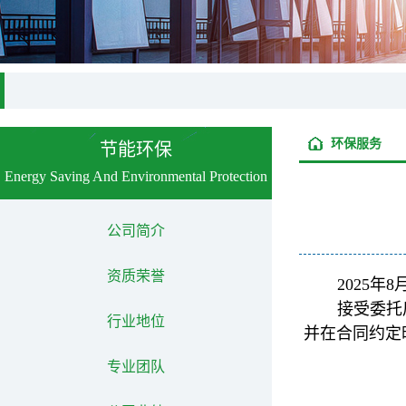
环保服务
节能环保
Energy Saving And Environmental Protection
公司简介
资质荣誉
2025
接受委托
行业地位
并在合同约定
专业团队