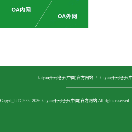
kaiyun开云电子(中国)官方网站
/
kaiyun开云电子
Copyright © 2002-2026 kaiyun开云电子(中国)官方网站 All rights reserved.