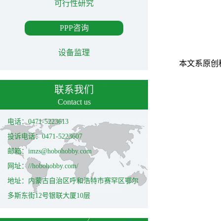
可行性研究
PPP咨询
设备监理
本文系原创
联系我们
Contact us
电话：0471-5223613
投诉电话：0471-5223607
邮箱：imzs@hobohobby.com
网址：//hobohobby.com/
地址：内蒙古自治区呼和浩特市赛罕区鄂尔
多斯东街12号银联大厦10层