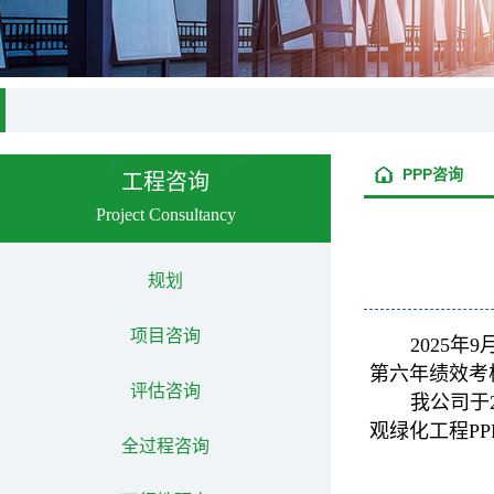
PPP咨询
工程咨询
Project Consultancy
规划
项目咨询
2025
第六年绩效考
评估咨询
我公司于
观绿化工程P
全过程咨询