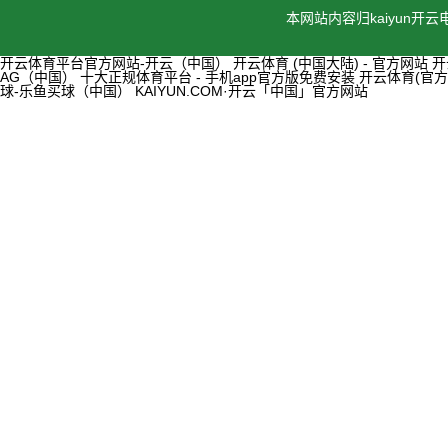
本网站内容归kaiyun
开云体育平台官方网站-开云（中国）
开云体育 (中国大陆) - 官方网站
开
AG（中国）
十大正规体育平台 - 手机app官方版免费安装
开云体育(官方
球-乐鱼买球（中国）
KAIYUN.COM·开云「中国」官方网站