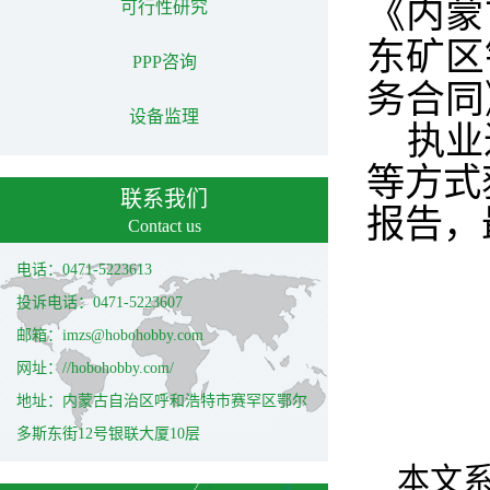
《内蒙
可行性研究
东矿区
PPP咨询
务合同
设备监理
执业
等方式
联系我们
报告，
Contact us
电话：0471-5223613
投诉电话：0471-5223607
邮箱：imzs@hobohobby.com
网址：//hobohobby.com/
地址：内蒙古自治区呼和浩特市赛罕区鄂尔
多斯东街12号银联大厦10层
本文