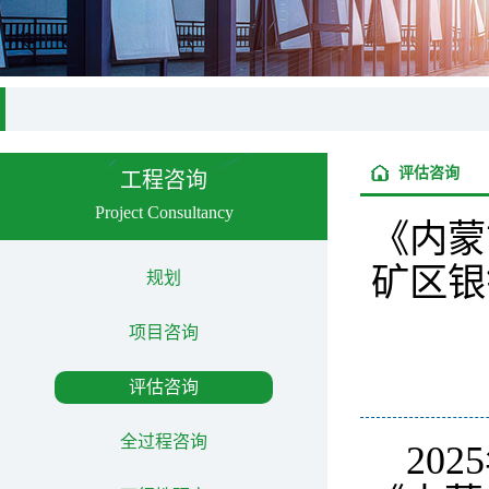
评估咨询
工程咨询
Project Consultancy
《内蒙
矿区银
规划
项目咨询
评估咨询
全过程咨询
20