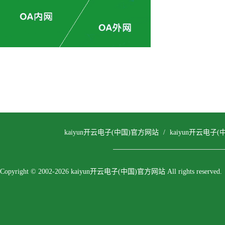
kaiyun开云电子(中国)官方网站
/
kaiyun开云电子
Copyright © 2002-2026 kaiyun开云电子(中国)官方网站 All rights reserved.