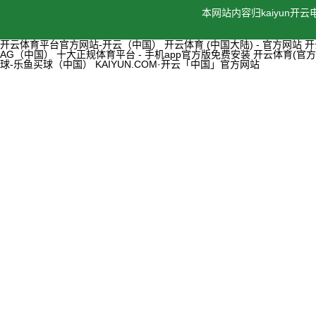
本网站内容归kaiyun
开云体育平台官方网站-开云（中国）
开云体育 (中国大陆) - 官方网站
开
AG（中国）
十大正规体育平台 - 手机app官方版免费安装
开云体育(官方
球-乐鱼买球（中国）
KAIYUN.COM·开云「中国」官方网站