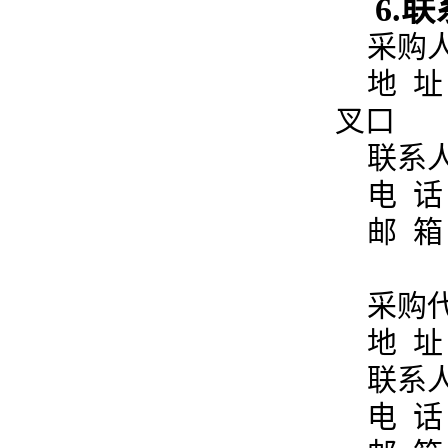
6.
采购
地 
叉口
联系
电 话：
邮 箱：
采购
地 
联系
电 话：