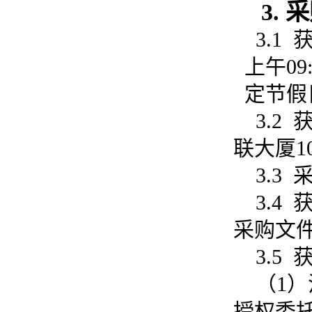
3.
3.1
获
上午09:
定节假
3.2
联大厦1
3.3
3.4
采购文
3.5
（1）
授权委