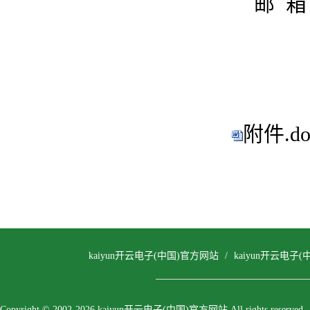
邮 箱：
附件.do
kaiyun开云电子(中国)官方网站
/
kaiyun开云电子
Copyright © 2002-2026 kaiyun开云电子(中国)官方网站 All rights reserved.