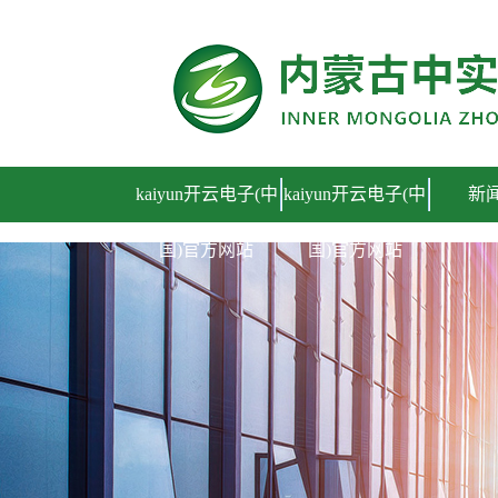
kaiyun开云电子(中国)官方网站
kaiyun开云电子(中
kaiyun开云电子(中
新
国)官方网站
国)官方网站