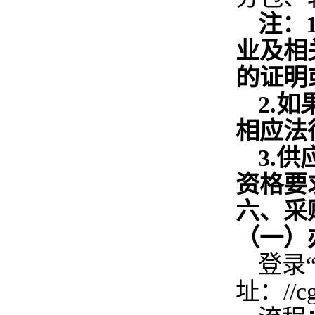
注：
业及相
的证明
2.
如
相应法
3.
供
资格要
六、采
（一）
登录
址：//c