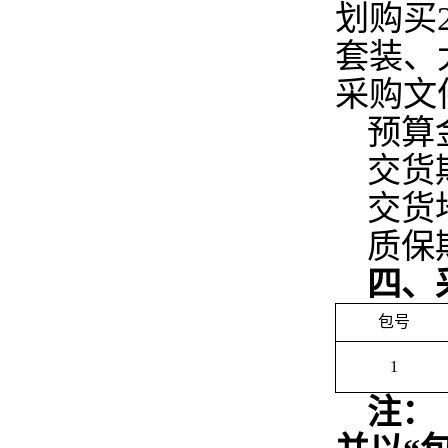
划购买
套装、
采购文
预算
交货
交货
质保
四、
包号
1
注：