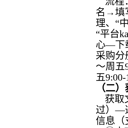
流程
名→填
理、“
“平台k
心—下
采购分册
～周五9:
五9:00-
（二）
获取
过）—
信息（