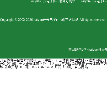
kaiyun开云电子(中国)官方网站
/
kaiyun开云电子
Copyright © 2002-2026 kaiyun开云电子(中国)官方网站 All rights reserved.
本网站内容归kaiyun
开云体育平台官方网站-开云（中国）
开云体育 (中国大陆) - 官方网站
开
AG（中国）
十大正规体育平台 - 手机app官方版免费安装
开云体育(官方
球-乐鱼买球（中国）
KAIYUN.COM·开云「中国」官方网站