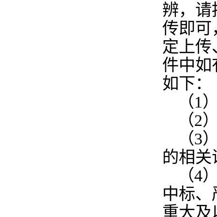
辨，请
传即可
定上传
件中如
如下：
（1
（2
（3
的相关
（4
中标、
重大及