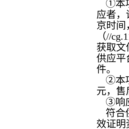
①本
应者，
京时间
（//c
获取文
供应平
件。
②本
元，售
③响
符合
效证明