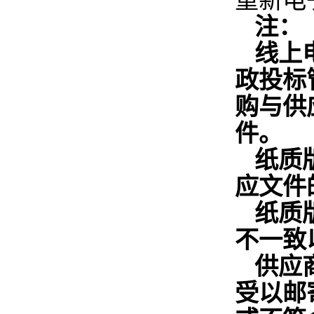
重新电
注：
线上
政投标
购与供应
件。
纸质
应文件
纸质
不一致
供应
受以邮