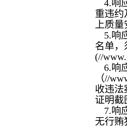
4.
响
重违约
上质量
5.
响
名单，
(//ww
6.
响
（//ww
收违法
证明截
7.
响应
无行贿