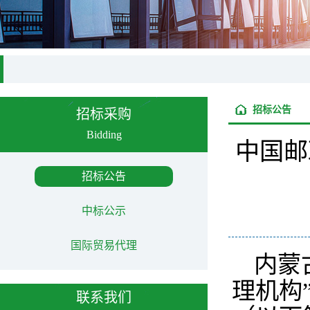
招标公告
招标采购
Bidding
中国邮
招标公告
中标公示
国际贸易代理
内蒙
理机构
联系我们