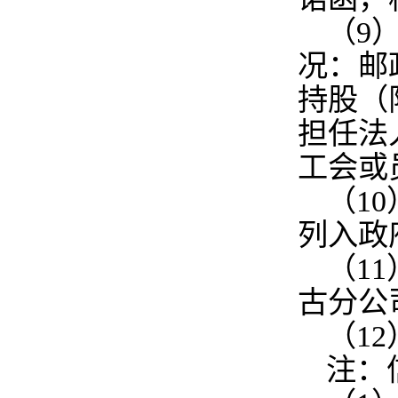
（9
况：邮
持股（
担任法
工会或
（10
列入政
（1
古分公
（1
注：