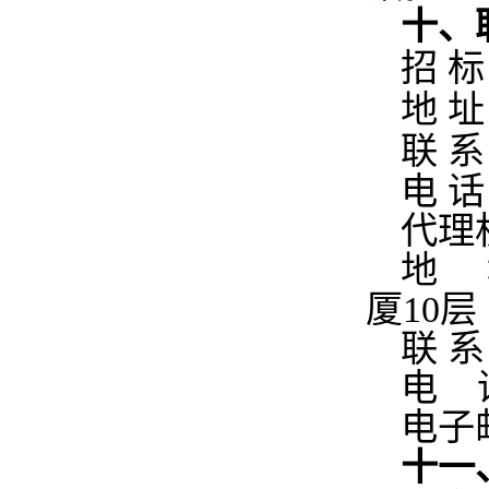
十、
招 
地 
联 
电 话：
代理
地 
厦10层
联 
电 话
电子邮
十一