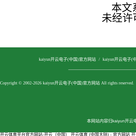
本文
未经许
kaiyun开云电子(中国)官方网站
/
kaiyun开云电子
Copyright © 2002-2026 kaiyun开云电子(中国)官方网站 All rights reserved.
本网站内容归kaiyun
开云体育平台官方网站-开云（中国）
开云体育 (中国大陆) - 官方网站
开