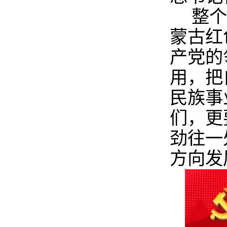
整个
蒙古红
产党的
用，把
民族事
们，更
劲往一
方向发