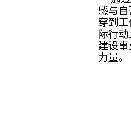
感与自
穿到工
际行动
建设事
力量。