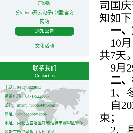
司国庆
方网站
分kaiyun开云电子(中国)官方
知如下
网站
一、
通知公告
10
文化活动
共7天
9月
联系我们
Contact us
二、
电话：0471-5223613
1
、
投诉电话：0471-5223607
自2
邮箱：imzs@hobohobby.com
网址：//hobohobby.com/
束；
地址：内蒙古自治区呼和浩特市赛罕区鄂尔
2
、
多斯东街12号银联大厦10层