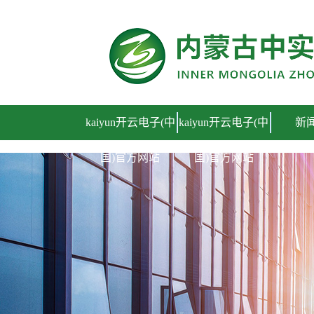
kaiyun开云电子(中国)官方网站
kaiyun开云电子(中
kaiyun开云电子(中
新
国)官方网站
国)官方网站