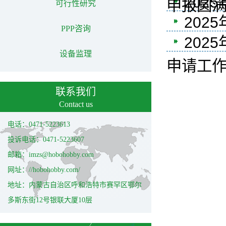
202
申报圆
可行性研究
202
PPP咨询
20
设备监理
申请工
联系我们
Contact us
电话：0471-5223613
投诉电话：0471-5223607
邮箱：imzs@hobohobby.com
网址：//hobohobby.com/
地址：内蒙古自治区呼和浩特市赛罕区鄂尔
多斯东街12号银联大厦10层