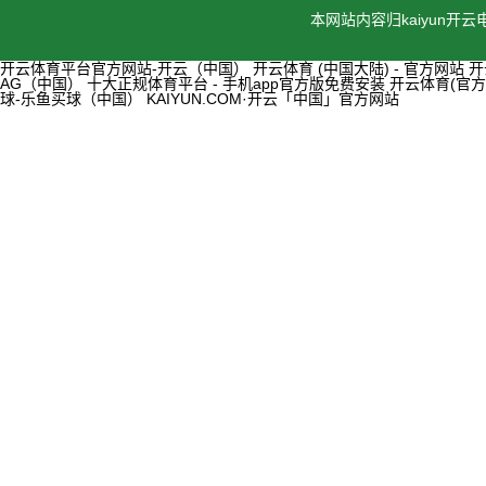
本网站内容归kaiyun
开云体育平台官方网站-开云（中国）
开云体育 (中国大陆) - 官方网站
开
AG（中国）
十大正规体育平台 - 手机app官方版免费安装
开云体育(官方
球-乐鱼买球（中国）
KAIYUN.COM·开云「中国」官方网站